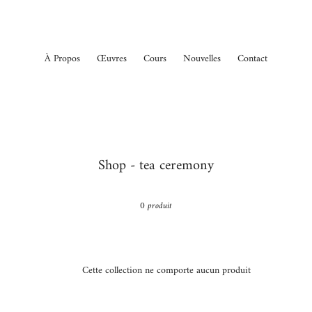
À Propos
Œuvres
Cours
Nouvelles
Contact
C
Shop - tea ceremony
o
l
0 produit
l
e
c
t
Cette collection ne comporte aucun produit
i
o